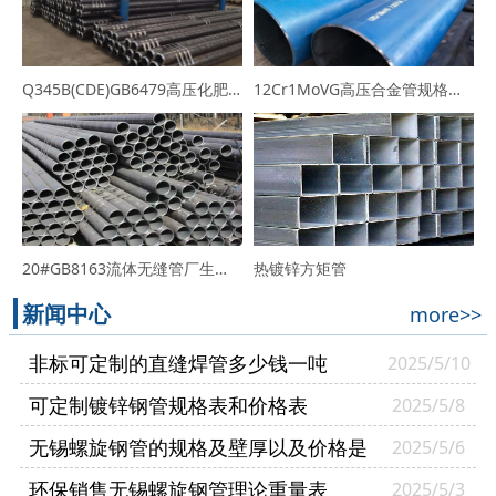
Q345B(CDE)GB6479高压化肥用无缝管生产厂家-规格价格表
12Cr1MoVG高压合金管规格表_厂家_价格行情
20#GB8163流体无缝管厂生产的热轧20#无缝钢管
热镀锌方矩管
新闻中心
more>>
非标可定制的直缝焊管多少钱一吨
2025/5/10
可定制镀锌钢管规格表和价格表
2025/5/8
无锡螺旋钢管的规格及壁厚以及价格是
2025/5/6
多少
环保销售无锡螺旋钢管理论重量表
2025/5/3