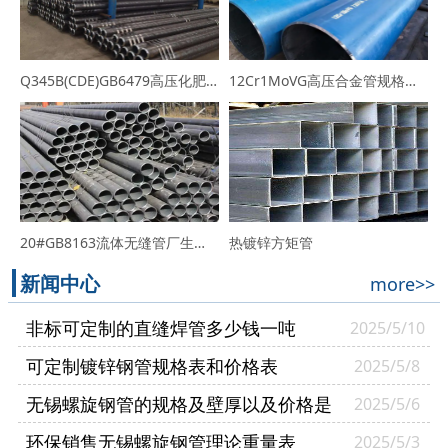
Q345B(CDE)GB6479高压化肥用无缝管生产厂家-规格价格表
12Cr1MoVG高压合金管规格表_厂家_价格行情
20#GB8163流体无缝管厂生产的热轧20#无缝钢管
热镀锌方矩管
新闻中心
more>>
非标可定制的直缝焊管多少钱一吨
2025/5/10
可定制镀锌钢管规格表和价格表
2025/5/8
无锡螺旋钢管的规格及壁厚以及价格是
2025/5/6
多少
环保销售无锡螺旋钢管理论重量表
2025/5/3