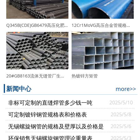
Q345B(CDE)GB6479高压化肥用无缝管生产厂家-规格价格表
12Cr1MoVG高压合金管规格表_厂家_价格行情
20#GB8163流体无缝管厂生产的热轧20#无缝钢管
热镀锌方矩管
新闻中心
more>>
非标可定制的直缝焊管多少钱一吨
2025/5/10
可定制镀锌钢管规格表和价格表
2025/5/8
无锡螺旋钢管的规格及壁厚以及价格是
2025/5/6
多少
环保销售无锡螺旋钢管理论重量表
2025/5/3