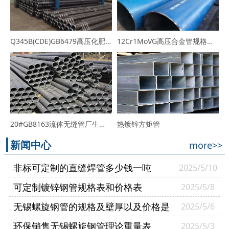
Q345B(CDE)GB6479高压化肥用无缝管生产厂家-规格价格表
12Cr1MoVG高压合金管规格表_厂家_价格行情
20#GB8163流体无缝管厂生产的热轧20#无缝钢管
热镀锌方矩管
新闻中心
more>>
非标可定制的直缝焊管多少钱一吨
2025/5/10
可定制镀锌钢管规格表和价格表
2025/5/8
无锡螺旋钢管的规格及壁厚以及价格是
2025/5/6
多少
环保销售无锡螺旋钢管理论重量表
2025/5/3