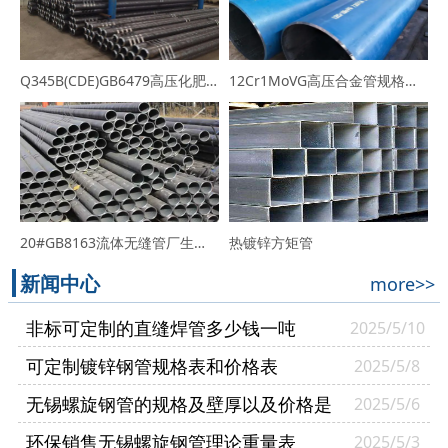
Q345B(CDE)GB6479高压化肥用无缝管生产厂家-规格价格表
12Cr1MoVG高压合金管规格表_厂家_价格行情
20#GB8163流体无缝管厂生产的热轧20#无缝钢管
热镀锌方矩管
新闻中心
more>>
非标可定制的直缝焊管多少钱一吨
2025/5/10
可定制镀锌钢管规格表和价格表
2025/5/8
无锡螺旋钢管的规格及壁厚以及价格是
2025/5/6
多少
环保销售无锡螺旋钢管理论重量表
2025/5/3